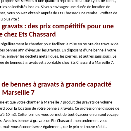
 propose ses services d’une qualité irréprochable à tous types de client,
r les collectivités locales. Si vous envisagez une durée de location de
ines, vous pouvez obtenir auprès de Ets Chassard une remise. Profitez de
u plus vite !
 gravats : des prix compétitifs pour une
e chez Ets Chassard
 régulièrement le chantier pour faciliter la mise en œuvre des travaux de
r des bennes afin d’évacuer les gravats. En disposant d’une benne à votre
me, enlever les déchets métalliques, les pierres, et autres sans souci. Le
rée de bennes à gravats est abordable chez Ets Chassard à Marseille 7.
 de bennes à gravats à grande capacité
 Marseille 7
re et que votre chantier à Marseille 7 produit des gravats de volume
rd pour la location de votre benne à gravats. Ce professionnel dispose de
qu’à 10 m3. Cette formule vous permet de tout évacuer en un seul voyage
les. Avec les bennes à gravats de Ets Chassard , non seulement vous
é, mais vous économiserez également, car le prix se trouve réduit.