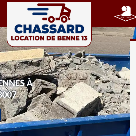
ENNES À
3007