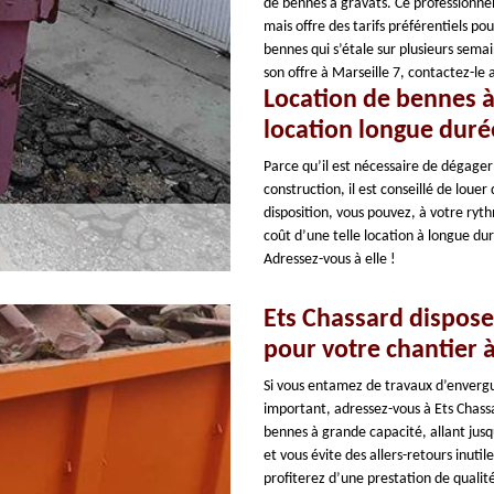
de bennes à gravats. Ce professionnel
mais offre des tarifs préférentiels pou
bennes qui s’étale sur plusieurs sema
son offre à Marseille 7, contactez-le a
Location de bennes à
location longue duré
Parce qu’il est nécessaire de dégager
construction, il est conseillé de loue
disposition, vous pouvez, à votre ryth
coût d’une telle location à longue du
Adressez-vous à elle !
Ets Chassard dispose
pour votre chantier à
Si vous entamez de travaux d’envergu
important, adressez-vous à Ets Chassa
bennes à grande capacité, allant jus
et vous évite des allers-retours inuti
profiterez d’une prestation de qualit